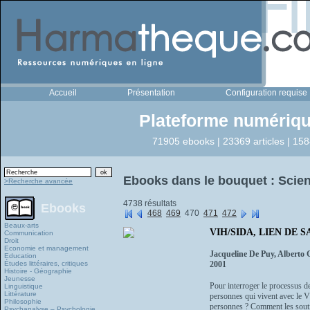
Accueil
Présentation
Configuration requise
Plateforme numériqu
71905 ebooks | 23369 articles | 158
Ebooks dans le bouquet : Scien
>Recherche avancée
4738 résultats
Ebooks
468
469
470
471
472
Beaux-arts
VIH/SIDA, LIEN DE 
Communication
Droit
Economie et management
Jacqueline De Puy, Alberto 
Education
Études littéraires, critiques
2001
Histoire - Géographie
Jeunesse
Pour interroger le processus de
Linguistique
Littérature
personnes qui vivent avec le V
Philosophie
personnes ? Comment les souti
Psychanalyse – Psychologie