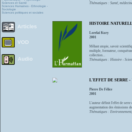
Thématiques : Santé, médecine 
Sciences et Santé
Sciences Humaines - Ethnologie -
Sociologie
Sciences politiques et sociales
HISTOIRE NATURELLE
Articles
Lorelai Kury
2001
VOD
Mêlant utopie, savoir scientifi
multiple, formateur, conquérant
collection...
Audio
Thématiques : Histoire - Scien
L'EFFET DE SERRE - U
Pierre De Félice
2001
L'auteur définit l'effet de serr
augmentation des émissions de c
Thématiques : Environnement, 