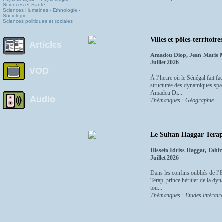
Sciences et Santé
Sciences Humaines - Ethnologie -
Sociologie
Sciences politiques et sociales
Villes et pôles-territoir
Articles
Amadou Diop, Jean-Marie 
Juillet 2026
VOD
À l’heure où le Sénégal fait fac
structurée des dynamiques spat
Amadou Di...
Audio
Thématiques : Géographie
Le Sultan Haggar Terap 
Hissein Idriss Haggar, Tah
Juillet 2026
Dans les confins oubliés de l’E
Terap, prince héritier de la dyna
tou...
Thématiques : Etudes littéraire