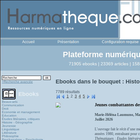
Accueil
Présentation
Configuration requise
Plateforme numériqu
71905 ebooks | 23369 articles | 158
Ebooks dans le bouquet : Histo
>Recherche avancée
7789 résultats
Ebooks
1
2
3
4
5
Beaux-arts
Jeunes combattantes de
Communication
Droit
Economie et management
Marie-Héléna Laumuno, Man
Education
Études littéraires, critiques
Juillet 2026
Histoire - Géographie
Jeunesse
L’ouvrage fait le récit d’une 
Linguistique
Littérature
années 1980, entraînant pour c
Philosophie
Thématiques : Etudes littéraire
Psychanalyse – Psychologie