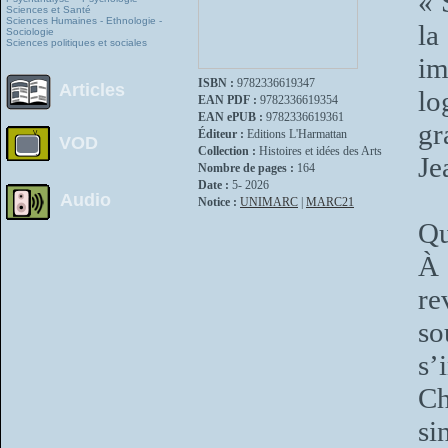
« 
Sciences et Santé
Sciences Humaines - Ethnologie -
la
Sociologie
Sciences politiques et sociales
im
ISBN :
9782336619347
Articles
l
EAN PDF :
9782336619354
EAN ePUB :
9782336619361
gr
Éditeur :
Editions L'Harmattan
VOD
Collection :
Histoires et idées des Arts
Je
Nombre de pages :
164
Date :
5- 2026
Audio
Notice :
UNIMARC
|
MARC21
Qu
À 
re
so
s’
Ch
si