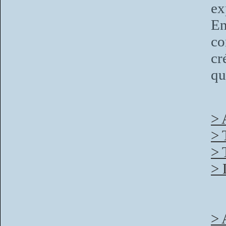
ex
En
co
cr
qu
> 
> 
> 
> 
> 