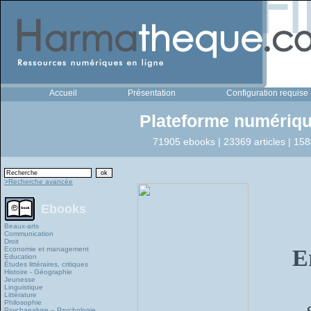
Accueil
Présentation
Configuration requise
Plateforme numériqu
71905 ebooks | 23369 articles | 158
>Recherche avancée
Ebooks
Beaux-arts
Communication
Droit
Economie et management
E
Education
Études littéraires, critiques
Histoire - Géographie
Jeunesse
Linguistique
Littérature
Philosophie
Psychanalyse – Psychologie