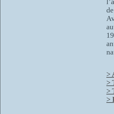
l’
de
Av
au
19
an
na
> 
> 
> 
> 