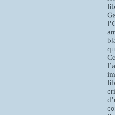
li
Ga
l’
a
bl
qu
Ce
l’
im
li
cr
d’
co