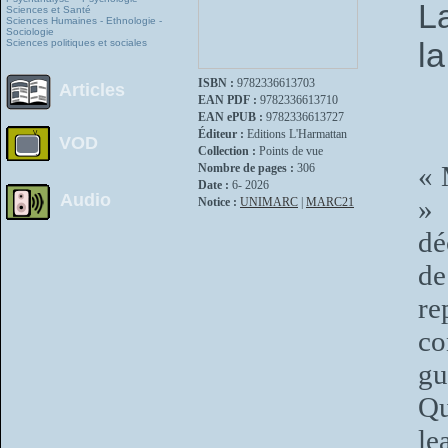
L
Sciences et Santé
Sciences Humaines - Ethnologie -
Sociologie
l
Sciences politiques et sociales
ISBN :
9782336613703
Articles
EAN PDF :
9782336613710
EAN ePUB :
9782336613727
Éditeur :
Editions L'Harmattan
VOD
Collection :
Points de vue
« 
Nombre de pages :
306
Date :
6- 2026
Audio
» 
Notice :
UNIMARC
|
MARC21
dé
de
r
co
gu
Qu
le