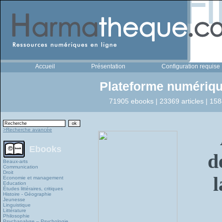
Accueil
Présentation
Configuration requise
Plateforme numériqu
71905 ebooks | 23369 articles | 158
>Recherche avancée
Ebooks
d
Beaux-arts
Communication
Droit
Economie et management
Education
Études littéraires, critiques
Histoire - Géographie
Jeunesse
Linguistique
Littérature
Philosophie
Psychanalyse – Psychologie