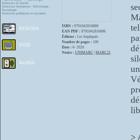
Sciences et Santé
se
Sciences Humaines - Ethnologie -
Sociologie
Sciences politiques et sociales
Ma
te
ISBN :
9791042816889
Articles
EAN PDF :
9791042816896
pa
Éditeur :
Les Impliqués
Nombre de pages :
106
VOD
dé
Date :
6- 2026
Notice :
UNIMARC
|
MARC21
si
Audio
un
Vé
pr
dé
li
> 