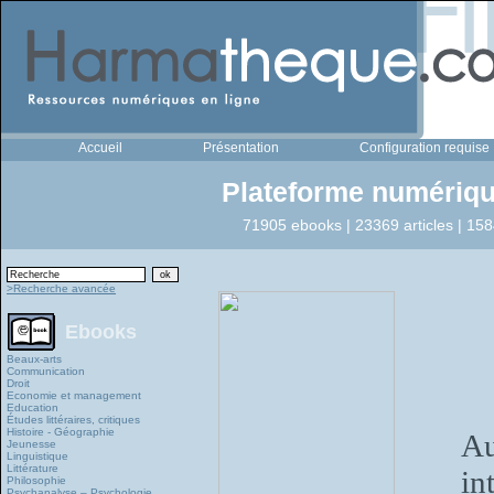
Accueil
Présentation
Configuration requise
Plateforme numériqu
71905 ebooks | 23369 articles | 158
>Recherche avancée
Ebooks
Beaux-arts
Communication
Droit
Economie et management
Education
Études littéraires, critiques
Histoire - Géographie
Au
Jeunesse
Linguistique
Littérature
in
Philosophie
Psychanalyse – Psychologie