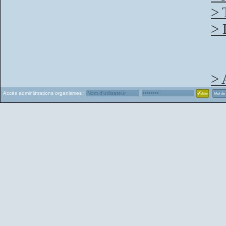
> 
> 
> 
Accès administrations organismes :