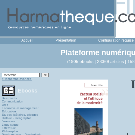
Accueil
Présentation
Configuration requise
Plateforme numériqu
71905 ebooks | 23369 articles | 158
>Recherche avancée
Ebooks
Beaux-arts
Communication
Droit
Economie et management
Education
Études littéraires, critiques
Histoire - Géographie
Jeunesse
Linguistique
Littérature
Philosophie
Psychanalyse – Psychologie