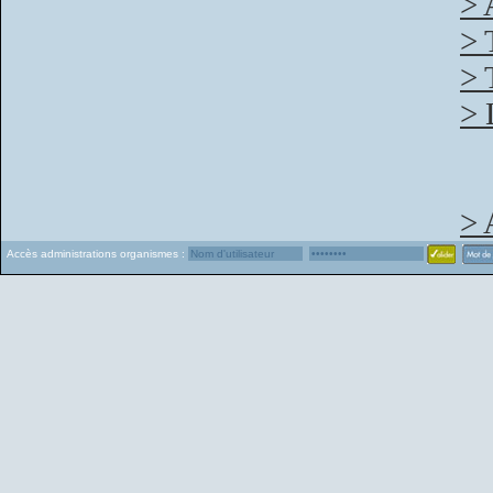
> 
> 
> 
> 
> 
Accès administrations organismes :