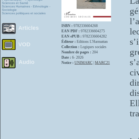
L
Sciences et Santé
Sciences Humaines - Ethnologie -
gé
Sociologie
Sciences politiques et sociales
l’
ISBN :
9782336604268
Articles
le
EAN PDF :
9782336604275
EAN ePUB :
9782336604282
s’
Éditeur :
Editions L'Harmattan
VOD
Collection :
Logiques sociales
gr
Nombre de pages :
204
Date :
6- 2026
s’
Audio
Notice :
UNIMARC
|
MARC21
ci
di
di
El
tr