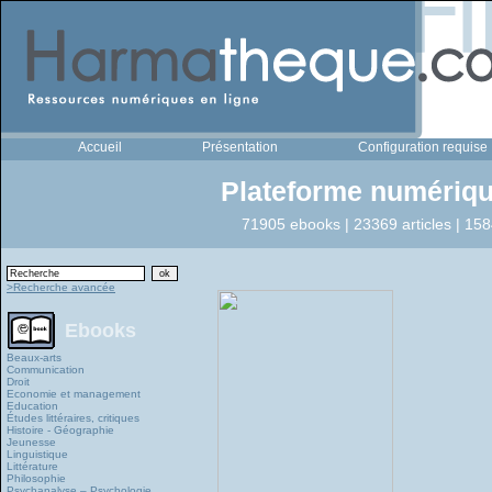
Accueil
Présentation
Configuration requise
Plateforme numériqu
71905 ebooks | 23369 articles | 158
>Recherche avancée
Ebooks
Beaux-arts
Communication
Droit
Economie et management
Education
Études littéraires, critiques
Histoire - Géographie
Jeunesse
Linguistique
Littérature
Philosophie
Psychanalyse – Psychologie