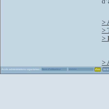
d’
> 
> 
> 
> 
Accès administrations organismes :