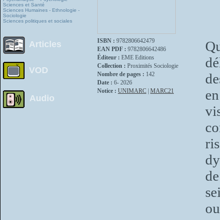
Sciences et Santé
Sciences Humaines - Ethnologie -
Sociologie
Sciences politiques et sociales
ISBN :
9782806642479
Q
Articles
EAN PDF :
9782806642486
Éditeur :
EME Editions
dé
Collection :
Proximités Sociologie
VOD
Nombre de pages :
142
de
Date :
6- 2026
en
Notice :
UNIMARC
|
MARC21
Audio
vi
co
ri
dy
de
se
ou