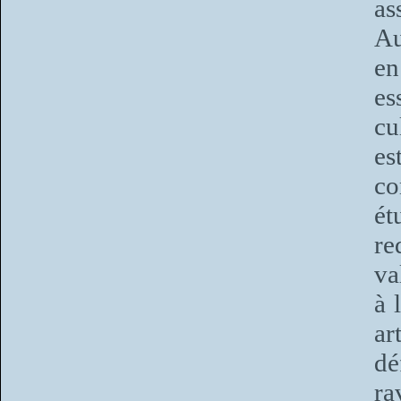
as
Au
en
es
cu
es
co
ét
re
va
à 
ar
dé
ra