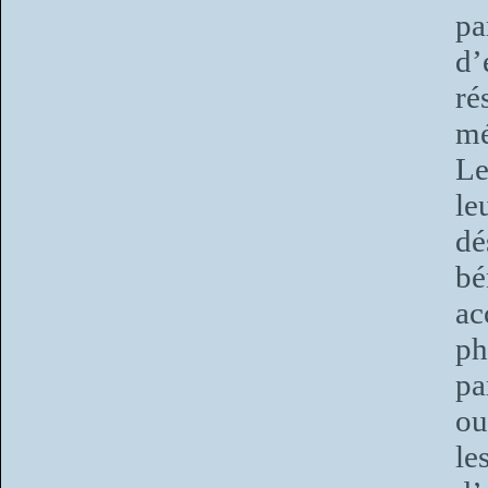
pa
d’
ré
mé
Le
le
dé
bé
ac
ph
pa
ou
le