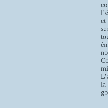
co
l’
et
se
to
ém
no
Co
mi
L’
la
go