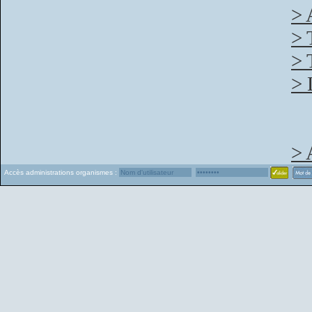
> 
> 
> 
> 
> 
Accès administrations organismes :