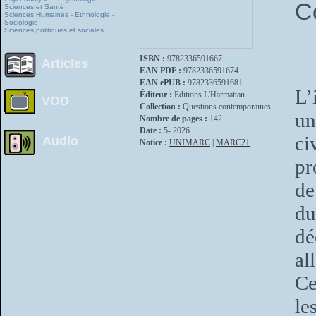
C
Sciences et Santé
Sciences Humaines - Ethnologie -
Sociologie
Sciences politiques et sociales
ISBN :
9782336591667
Articles
EAN PDF :
9782336591674
EAN ePUB :
9782336591681
L’
Éditeur :
Editions L'Harmattan
VOD
Collection :
Questions contemporaines
un
Nombre de pages :
142
Date :
5- 2026
ci
Audio
Notice :
UNIMARC
|
MARC21
pr
de
d
dé
al
Ce
le