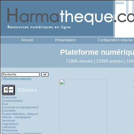
Accueil
Présentation
Configuration requise
Plateforme numériqu
71905 ebooks | 23369 articles | 158
>Recherche avancée
Ebooks
Beaux-arts
Communication
Droit
Economie et management
Education
Études littéraires, critiques
Histoire - Géographie
Jeunesse
Linguistique
Littérature
Philosophie
Psychanalyse – Psychologie