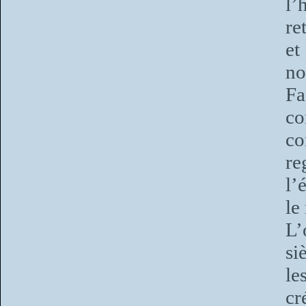
l’
re
et
no
Fa
co
co
r
l’
le
L’
si
le
cr