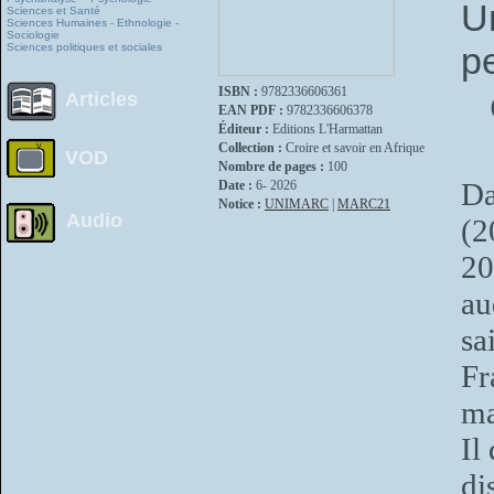
U
Sciences et Santé
Sciences Humaines - Ethnologie -
Sociologie
p
Sciences politiques et sociales
ISBN :
9782336606361
Articles
EAN PDF :
9782336606378
Éditeur :
Editions L'Harmattan
Collection :
Croire et savoir en Afrique
VOD
Nombre de pages :
100
Da
Date :
6- 2026
Notice :
UNIMARC
|
MARC21
Audio
(2
20
au
sa
Fr
ma
Il
d