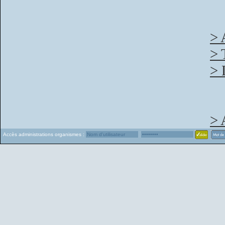
> 
> 
> 
> 
Accès administrations organismes :