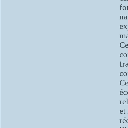
fo
na
ex
ma
Ce
c
fr
co
Ce
éc
re
et 
ré