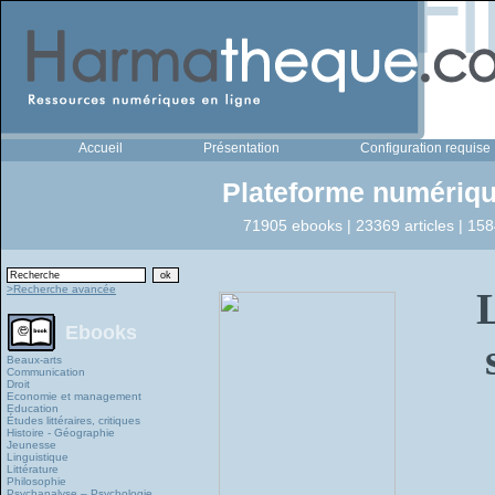
Accueil
Présentation
Configuration requise
Plateforme numériqu
71905 ebooks | 23369 articles | 158
>Recherche avancée
Ebooks
Beaux-arts
Communication
Droit
Economie et management
Education
Études littéraires, critiques
Histoire - Géographie
Jeunesse
Linguistique
Littérature
Philosophie
Psychanalyse – Psychologie