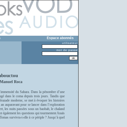
s
Espace abonnés
utilisateur
mot de passe
mbouctou
 Manuel Roca
 l’immensité du Sahara. Dans la pénombre d’une
ngé dans le coma depuis trois jours. Tandis que
hérazade moderne, se met à évoquer les histoires
n an auparavant pour se lancer dans l’exploration
ert, les nuits passées sous un baobab, le chaland
nt également les questions qui tourmentent Anaïs
 Tomas survivra-t-elle à ce périple ? Jusqu’à quel