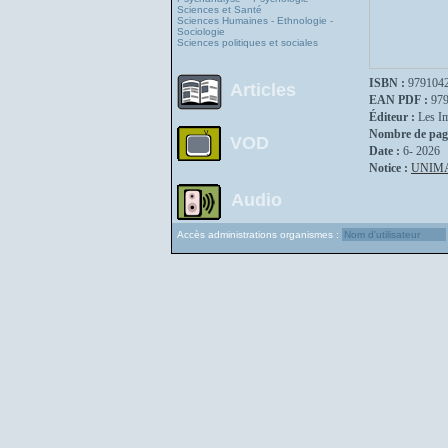
Sciences et Santé
Sciences Humaines - Ethnologie -
Sociologie
Sciences politiques et sociales
ISBN :
979104
Articles
EAN PDF :
97
Éditeur :
Les I
Nombre de pag
VOD
Date :
6- 2026
Notice :
UNIM
Audio
Accès administrations organismes :