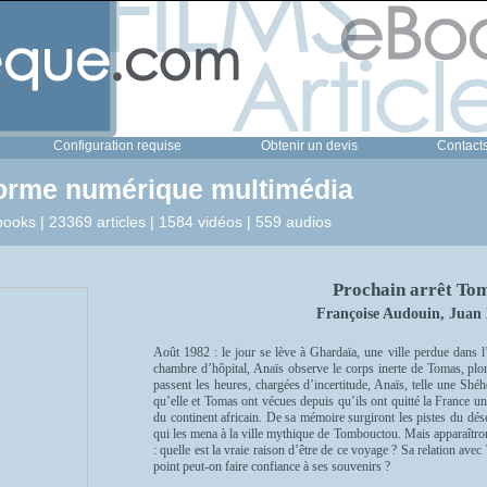
Configuration requise
Obtenir un devis
Contact
forme numérique multimédia
ooks | 23369 articles | 1584 vidéos | 559 audios
Prochain arrêt To
Françoise Audouin, Juan
Août 1982 : le jour se lève à Ghardaïa, une ville perdue dans
chambre d’hôpital, Anaïs observe le corps inerte de Tomas, plo
passent les heures, chargées d’incertitude, Anaïs, telle une Shé
qu’elle et Tomas ont vécues depuis qu’ils ont quitté la France u
du continent africain. De sa mémoire surgiront les pistes du dés
qui les mena à la ville mythique de Tombouctou. Mais apparaîtro
: quelle est la vraie raison d’être de ce voyage ? Sa relation avec
point peut-on faire confiance à ses souvenirs ?