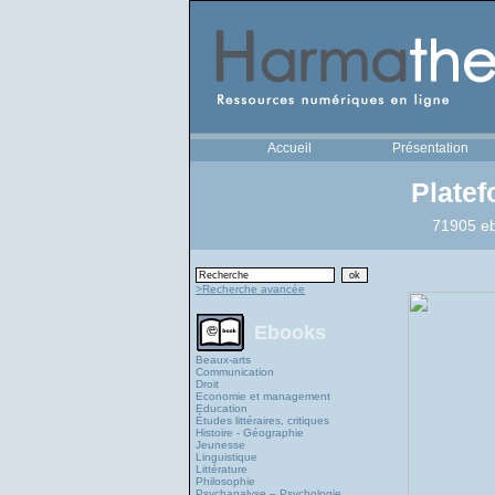
Accueil
Présentation
Plate
71905 eb
>Recherche avancée
Ebooks
Beaux-arts
Communication
Droit
Economie et management
Education
Études littéraires, critiques
Histoire - Géographie
Jeunesse
Linguistique
Littérature
Philosophie
Psychanalyse – Psychologie