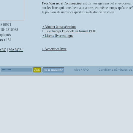
Prochain arrêt Tombouctou
est un voyage sensuel et évocateur s
sur les liens qui nous lient aux autres, en même temps qu’une réf
le pouvoir de narrer ce qu’il lui a été donné de vivre.
2816971
> Ajouter à ma sélection
91042816988
> Télécharger l'E-book au format PDF
mpliqués
> Lire ce livre en ligne
es :
184
> Acheter ce livre
ARC
|
MARC21
Aide / FAQ
Conditions générales de