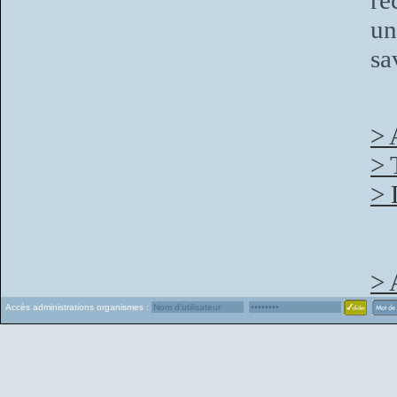
re
un
sa
> 
> 
> 
> 
Accès administrations organismes :