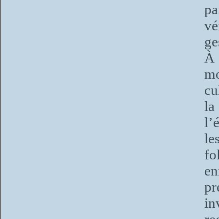
pa
vé
ge
À 
mo
cu
l
l’
le
fo
en
pr
in