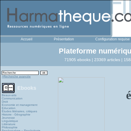
Accueil
Présentation
Configuration requise
Plateforme numériqu
71905 ebooks | 23369 articles | 158
>Recherche avancée
Ebooks
Beaux-arts
Communication
Droit
Economie et management
Education
Études littéraires, critiques
Histoire - Géographie
Jeunesse
Linguistique
Littérature
Philosophie
Psychanalyse – Psychologie