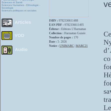
v
Sciences et Santé
Sciences Humaines - Ethnologie -
Sociologie
Sciences politiques et sociales
ISBN :
9782336611488
Articles
EAN PDF :
9782336611495
Éditeur :
Editions L'Harmattan
Ce
Collection :
Harmattan Guinée
VOD
Nombre de pages :
170
Ny
Date :
5- 2026
Notice :
UNIMARC
|
MARC21
d
Audio
co
fo
Hé
fo
sa
tr
Le