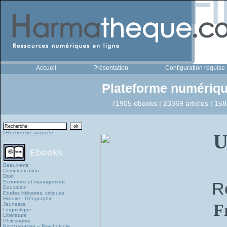
Accueil
Présentation
Configuration requise
Plateforme numériqu
71905 ebooks | 23369 articles | 158
>Recherche avancée
U
Ebooks
Beaux-arts
Communication
Droit
Economie et management
R
Education
Études littéraires, critiques
Histoire - Géographie
F
Jeunesse
Linguistique
Littérature
Philosophie
Psychanalyse – Psychologie