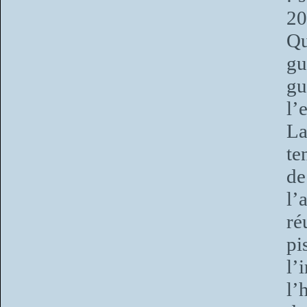
20
Qu
gu
gu
l’
La
te
de
l’
ré
pi
l’
l’