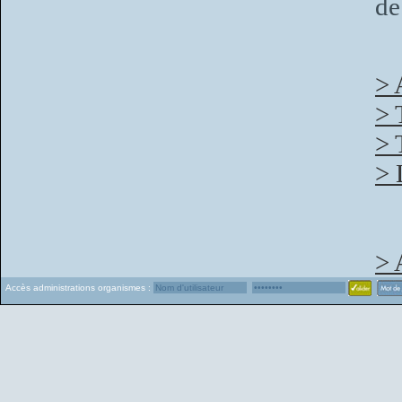
de
> 
> 
> 
> 
> 
Accès administrations organismes :