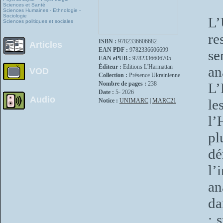
Sciences et Santé
Sciences Humaines - Ethnologie -
Sociologie
L’
Sciences politiques et sociales
re
ISBN :
9782336606682
Articles
EAN PDF :
9782336606699
se
EAN ePUB :
9782336606705
Éditeur :
Editions L'Harmattan
an
VOD
Collection :
Présence Ukrainienne
Nombre de pages :
238
L’
Date :
5- 2026
Audio
le
Notice :
UNIMARC
|
MARC21
l’
pl
d
l’
an
da
: 