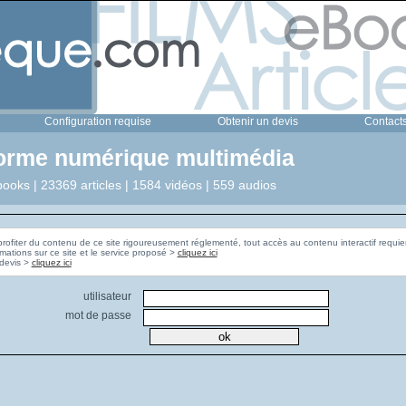
Configuration requise
Obtenir un devis
Contact
forme numérique multimédia
ooks | 23369 articles | 1584 vidéos | 559 audios
profiter du contenu de ce site rigoureusement réglementé, tout accès au contenu interactif requier
rmations sur ce site et le service proposé >
cliquez ici
Pour obtenir un devis >
cliquez ici
utilisateur
mot de passe