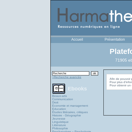
Accueil
Présentation
Plate
71905 eb
>Recherche avancée
Afin de pouvoir 
Pour plus d'info
Ebooks
Beaux-arts
Communication
Droit
Economie et management
Education
Études littéraires, critiques
Histoire - Géographie
Jeunesse
Linguistique
Littérature
Philosophie
Psychanalyse – Psychologie