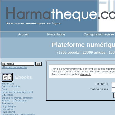
Accueil
Présentation
Configuration requise
Plateforme numériqu
71905 ebooks | 23369 articles | 158
>Recherche avancée
Afin de pouvoir profiter du contenu de ce site rigoure
Pour plus d'informations sur ce site et le service pro
Pour obtenir un devis >
cliquez ici
Ebooks
Beaux-arts
utilisateur
Communication
mot de passe
Droit
Economie et management
Education
Études littéraires, critiques
Histoire - Géographie
Jeunesse
Linguistique
Littérature
Philosophie
Psychanalyse – Psychologie