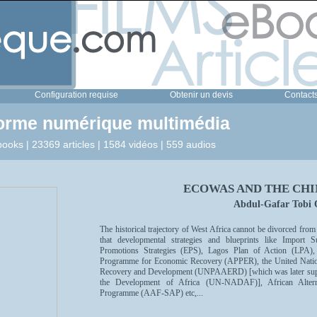
Configuration requise
Obtenir un devis
Contact
forme numérique multimédia
ooks | 23369 articles | 1584 vidéos | 559 audios
ECOWAS AND THE CHI
Abdul-Gafar Tobi 
The historical trajectory of West Africa cannot be divorced from 
that developmental strategies and blueprints like Import Su
Promotions Strategies (EPS), Lagos Plan of Action (LPA), 
Programme for Economic Recovery (APPER), the United Natio
Recovery and Development (UNPAAERD) [which was later supe
the Development of Africa (UN-NADAF)], African Altern
Programme (AAF-SAP) etc,...