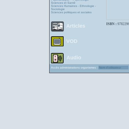
Sciences et Santé
Sciences Humaines - Ethnologie -
Sociologie
Sciences politiques et sociales
ISBN :
978229
Articles
VOD
Audio
Accès administrations organismes :