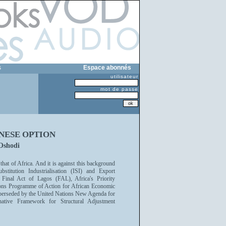
s
Espace abonnés
utilisateur
mot de passe
NESE OPTION
Oshodi
that of Africa. And it is against this background
bstitution Industrialisation (ISI) and Export
Final Act of Lagos (FAL), Africa's Priority
ns Programme of Action for African Economic
rseded by the United Nations New Agenda for
ative Framework for Structural Adjustment