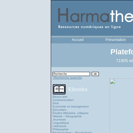
Accueil
Présentation
Plate
71905 eb
>Recherche avancée
Ebooks
Beaux-arts
Communication
Droit
Economie et management
Education
Études littéraires, critiques
Histoire - Géographie
Jeunesse
Linguistique
Littérature
Philosophie
Psychanalyse – Psychologie