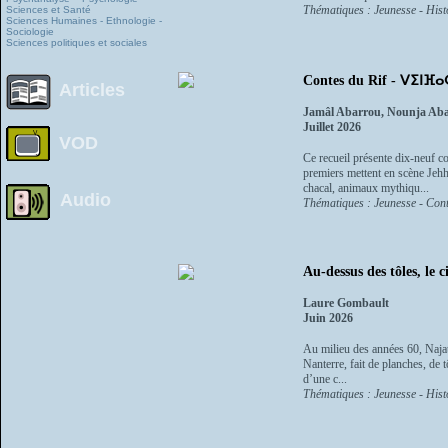
Thématiques : Jeunesse - Histo
Sciences et Santé
Sciences Humaines - Ethnologie -
Sociologie
Sciences politiques et sociales
Contes du Rif - ⴸⵉⵏⴼⴰ
Articles
Jamâl Abarrou, Nounja Ab
Juillet 2026
VOD
Ce recueil présente dix-neuf co
premiers mettent en scène Jehha
chacal, animaux mythiqu...
Audio
Thématiques : Jeunesse - Cont
Au-dessus des tôles, le ci
Laure Gombault
Juin 2026
Au milieu des années 60, Najat
Nanterre, fait de planches, de
d’une c...
Thématiques : Jeunesse - Histo