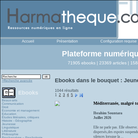
Accueil
Présentation
Configuration requise
Plateforme numériqu
71905 ebooks | 23369 articles | 158
Ebooks dans le bouquet : Jeun
>Recherche avancée
1044 résultats
Ebooks
1
2
3
4
5
Beaux-arts
Méditerranée, malgré to
Communication
Droit
Economie et management
Ibrahim Sountara
Education
Études littéraires, critiques
Juillet 2026
Histoire - Géographie
Jeunesse
Elle ne parle pas. Elle observe
Linguistique
Littérature
dispersés,des espoirs suspendu
Philosophie
silences lorsque la ...
Psychanalyse – Psychologie