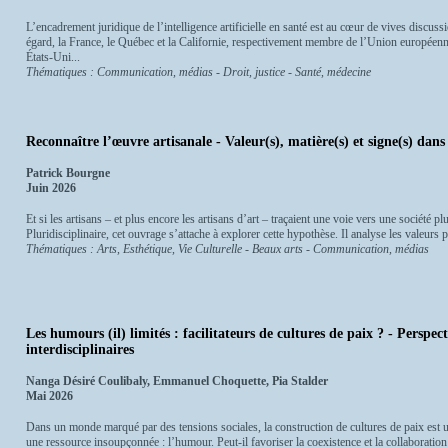
L’encadrement juridique de l’intelligence artificielle en santé est au cœur de vives discus
égard, la France, le Québec et la Californie, respectivement membre de l’Union européenn
États-Uni...
Thématiques : Communication, médias - Droit, justice - Santé, médecine
Reconnaître l’œuvre artisanale - Valeur(s), matière(s) et signe(s) dans 
Patrick Bourgne
Juin 2026
Et si les artisans – et plus encore les artisans d’art – traçaient une voie vers une société pl
Pluridisciplinaire, cet ouvrage s’attache à explorer cette hypothèse. Il analyse les valeurs por
Thématiques : Arts, Esthétique, Vie Culturelle - Beaux arts - Communication, médias
Les humours (il) limités : facilitateurs de cultures de paix ? - Perspect
interdisciplinaires
Nanga Désiré Coulibaly, Emmanuel Choquette, Pia Stalder
Mai 2026
Dans un monde marqué par des tensions sociales, la construction de cultures de paix est u
une ressource insoupçonnée : l’humour. Peut-il favoriser la coexistence et la collaboratio