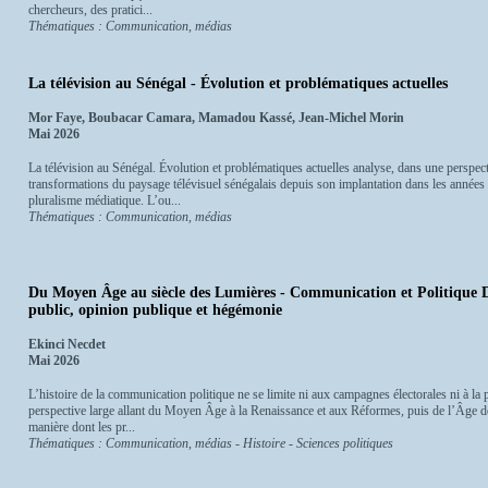
chercheurs, des pratici...
Thématiques : Communication, médias
La télévision au Sénégal - Évolution et problématiques actuelles
Mor Faye, Boubacar Camara, Mamadou Kassé, Jean-Michel Morin
Mai 2026
La télévision au Sénégal. Évolution et problématiques actuelles analyse, dans une perspecti
transformations du paysage télévisuel sénégalais depuis son implantation dans les année
pluralisme médiatique. L’ou...
Thématiques : Communication, médias
Du Moyen Âge au siècle des Lumières - Communication et Politique D
public, opinion publique et hégémonie
Ekinci Necdet
Mai 2026
L’histoire de la communication politique ne se limite ni aux campagnes électorales ni à l
perspective large allant du Moyen Âge à la Renaissance et aux Réformes, puis de l’Âge d
manière dont les pr...
Thématiques : Communication, médias - Histoire - Sciences politiques