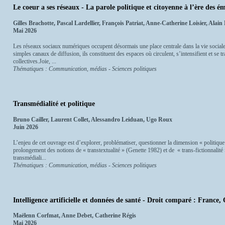
Le coeur a ses réseaux - La parole politique et citoyenne à l’ère des 
Gilles Brachotte, Pascal Lardellier, François Patriat, Anne-Catherine Loisier, Ala
Mai 2026
Les réseaux sociaux numériques occupent désormais une place centrale dans la vie sociale
simples canaux de diffusion, ils constituent des espaces où circulent, s’intensifient et se 
collectives.Joie, ...
Thématiques : Communication, médias - Sciences politiques
Transmédialité et politique
Bruno Cailler, Laurent Collet, Alessandro Leiduan, Ugo Roux
Juin 2026
L’enjeu de cet ouvrage est d’explorer, problématiser, questionner la dimension « politique
prolongement des notions de « transtextualité » (Genette 1982) et de « trans-fictionnalité 
transmédiali...
Thématiques : Communication, médias - Sciences politiques
Intelligence artificielle et données de santé - Droit comparé : France,
Maëlenn Corfmat, Anne Debet, Catherine Régis
Mai 2026