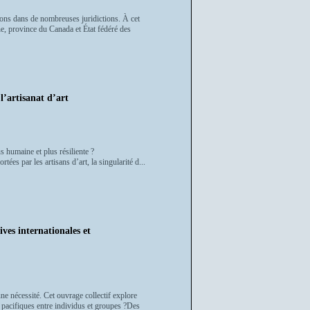
sions dans de nombreuses juridictions. À cet
e, province du Canada et État fédéré des
l’artisanat d’art
us humaine et plus résiliente ?
tées par les artisans d’art, la singularité d...
ives internationales et
ne nécessité. Cet ouvrage collectif explore
n pacifiques entre individus et groupes ?Des