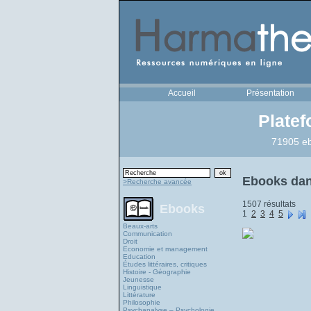
Accueil
Présentation
Plate
71905 eb
Ebooks dan
>Recherche avancée
1507 résultats
Ebooks
1
2
3
4
5
Beaux-arts
Communication
Droit
Economie et management
Education
Études littéraires, critiques
Histoire - Géographie
Jeunesse
Linguistique
Littérature
Philosophie
Psychanalyse – Psychologie