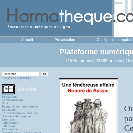
Accueil
Présentation
Configuration requise
Plateforme numériqu
71905 ebooks | 23369 articles | 158
>Recherche avancée
Ebooks
Beaux-arts
Communication
Droit
On
Economie et management
Education
Études littéraires, critiques
pa
Histoire - Géographie
Jeunesse
Linguistique
Ce
Littérature
Philosophie
Psychanalyse – Psychologie