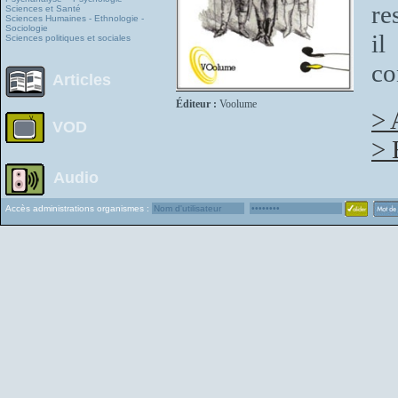
re
Sciences et Santé
Sciences Humaines - Ethnologie -
Sociologie
il
Sciences politiques et sociales
co
Articles
Éditeur :
Voolume
> 
VOD
> 
Audio
Accès administrations organismes :