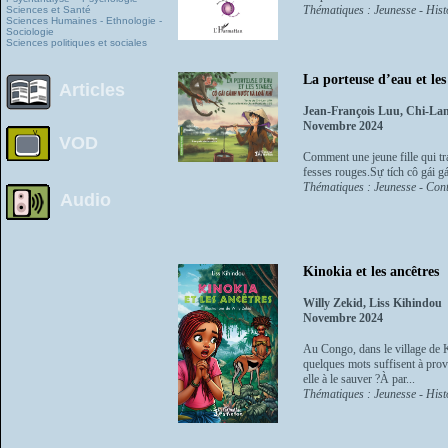
Thématiques : Jeunesse - Histo
Sciences et Santé
Sciences Humaines - Ethnologie -
Sociologie
Sciences politiques et sociales
La porteuse d’eau et les 
Articles
Jean-François Luu, Chi-La
Novembre 2024
VOD
Comment une jeune fille qui tra
fesses rouges.Sự tích cô gái g
Thématiques : Jeunesse - Cont
Audio
Kinokia et les ancêtres
Willy Zekid, Liss Kihindou
Novembre 2024
Au Congo, dans le village de Ki
quelques mots suffisent à provo
elle à le sauver ?À par...
Thématiques : Jeunesse - Histo