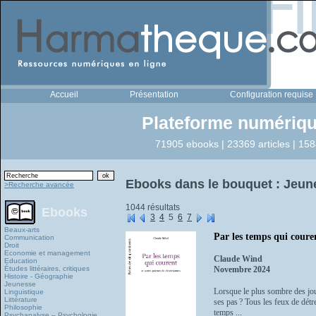
Accueil
Présentation
Configuration requise
Plateforme numériqu
71905 ebooks | 23369 articles | 158
Ebooks dans le bouquet : Jeun
>Recherche avancée
1044 résultats
Ebooks
3
4
5
6
7
Beaux-arts
Par les temps qui coure
Communication
Droit
Economie et management
Claude Wind
Education
Études littéraires, critiques
Novembre 2024
Histoire - Géographie
Jeunesse
Lorsque le plus sombre des jour
Linguistique
Littérature
ses pas ? Tous les feux de détr
Philosophie
temps ...
Psychanalyse – Psychologie