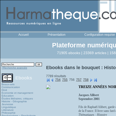
Accueil
Présentation
Configuration requise
Plateforme numériqu
71905 ebooks | 23369 articles | 158
Ebooks dans le bouquet : Histo
>Recherche avancée
7789 résultats
Ebooks
754
755
756
757
758
Beaux-arts
TREIZE ANNÉES NOIRE
Communication
Droit
Economie et management
Jacques Alibert
Education
Études littéraires, critiques
Septembre 2001
Histoire - Géographie
Jeunesse
Fils de Raphaël Alibert, garde 
Linguistique
Littérature
de la France. Il livre sans far
Philosophie
Thématiques : Histoire
Psychanalyse – Psychologie