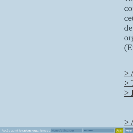
co
ce
d
or
(E
> 
> 
> 
> 
Accès administrations organismes :