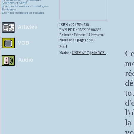
Sciences et Santé
Sciences Humaines - Ethnologie -
Sociologie
Sciences politiques et sociales
ISBN :
2747504530
Articles
EAN PDF :
9782296186682
Éditeur :
Editions L'Harmattan
Nombre de pages :
510
VOD
2001
Ce
Notice :
UNIMARC
|
MARC21
Audio
mo
ré
dé
to
d'
l'
la
vo