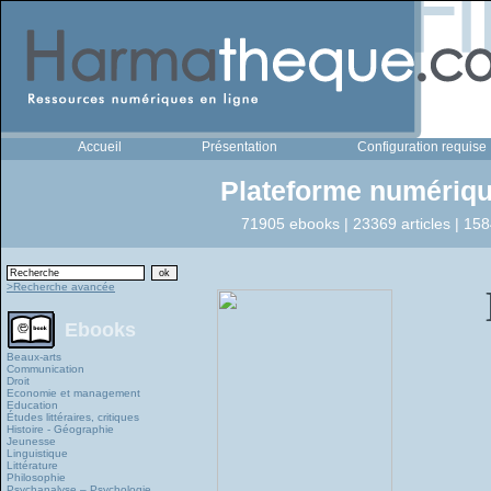
Accueil
Présentation
Configuration requise
Plateforme numériqu
71905 ebooks | 23369 articles | 158
>Recherche avancée
Ebooks
Beaux-arts
Communication
Droit
Economie et management
Education
Études littéraires, critiques
Histoire - Géographie
Jeunesse
Linguistique
Littérature
Philosophie
Psychanalyse – Psychologie