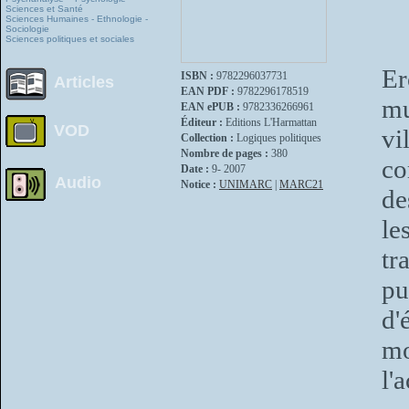
Sciences et Santé
Sciences Humaines - Ethnologie -
Sociologie
Sciences politiques et sociales
Er
ISBN :
9782296037731
Articles
EAN PDF :
9782296178519
mu
EAN ePUB :
9782336266961
Éditeur :
Editions L'Harmattan
VOD
vi
Collection :
Logiques politiques
Nombre de pages :
380
co
Date :
9- 2007
Audio
Notice :
UNIMARC
|
MARC21
de
le
tr
pu
d'
mo
l'