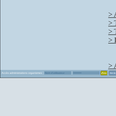
> 
> 
> 
> 
> 
Accès administrations organismes :