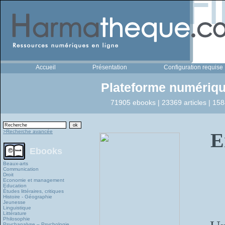
Accueil
Présentation
Configuration requise
Plateforme numériqu
71905 ebooks | 23369 articles | 158
>Recherche avancée
E
Ebooks
Beaux-arts
Communication
Droit
Economie et management
Education
Études littéraires, critiques
Histoire - Géographie
Jeunesse
Linguistique
Littérature
Philosophie
Psychanalyse – Psychologie