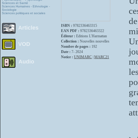
Un
Sciences et Santé
Sciences Humaines - Ethnologie -
ce
Sociologie
Sciences politiques et sociales
de
ISBN :
9782336463315
Articles
mi
EAN PDF :
9782336463322
Éditeur :
Editions L'Harmattan
Un
Collection :
Nouvelles nouvelles
VOD
Nombre de pages :
192
jo
Date :
7- 2024
Notice :
UNIMARC
|
MARC21
mo
Audio
le
po
gr
te
at