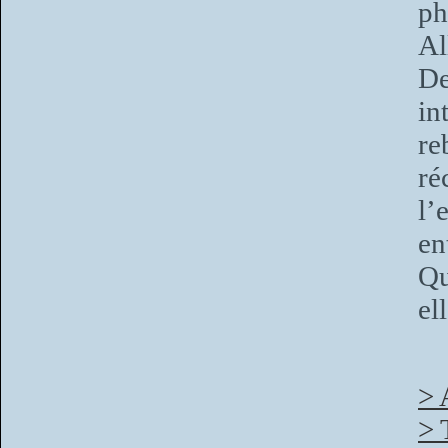
p
Al
De
in
re
ré
l’
en
Qu
el
> 
> 