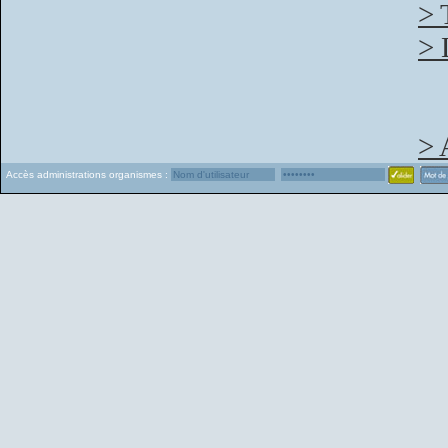
> 
> 
> 
Accès administrations organismes :