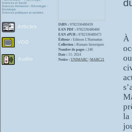
d
Sciences et Santé
Sciences Humaines - Ethnologie -
Sociologie
Sciences politiques et sociales
ISBN :
9782336480459
Articles
EAN PDF :
9782336480466
EAN ePUB :
9782336480473
À 
Éditeur :
Editions L'Harmattan
VOD
Collection :
Romans historiques
oc
Nombre de pages :
246
Date :
11- 2024
ou
Audio
Notice :
UNIMARC
|
MARC21
ci
ac
s’
Ma
pr
la
jo