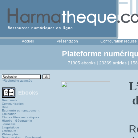
Accueil
Présentation
Configuration requise
Plateforme numériqu
71905 ebooks | 23369 articles | 158
>Recherche avancée
L
Ebooks
d
Beaux-arts
Communication
Droit
Economie et management
Education
Études littéraires, critiques
Histoire - Géographie
Jeunesse
R
Linguistique
Littérature
Philosophie
Psychanalyse – Psychologie