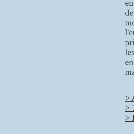
en
de
mo
l'
pr
le
en
ma
> 
> 
> 