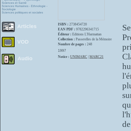
Sciences et Santé
Sciences Humaines - Ethnologie -
Sociologie
Sciences politiques et sociales
ISBN :
2738454720
Se
Articles
EAN PDF :
9782296341715
Éditeur :
Editions L'Harmattan
Pr
Collection :
Passerelles de la Mémoire
VOD
Nombre de pages :
248
pr
1997
Cl
Notice :
UNIMARC
|
MARC21
Audio
hu
l'
pl
su
qu
l'
de