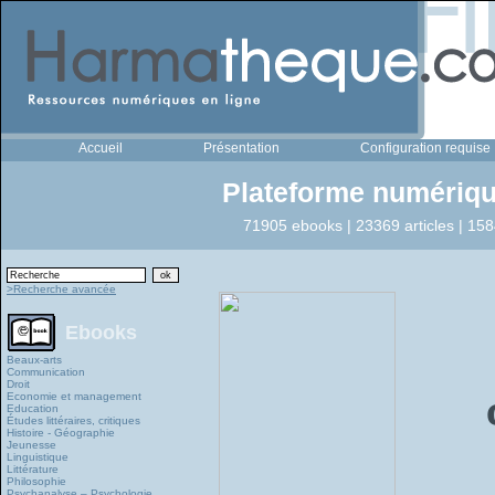
Accueil
Présentation
Configuration requise
Plateforme numériqu
71905 ebooks | 23369 articles | 158
>Recherche avancée
Ebooks
Beaux-arts
Communication
Droit
Economie et management
Education
Études littéraires, critiques
Histoire - Géographie
Jeunesse
Linguistique
Littérature
Philosophie
Psychanalyse – Psychologie