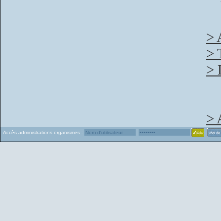
> 
> 
> 
> 
Accès administrations organismes :