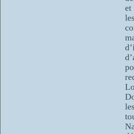
et
le
c
m
d’
d’
po
re
Lo
Do
le
to
Na