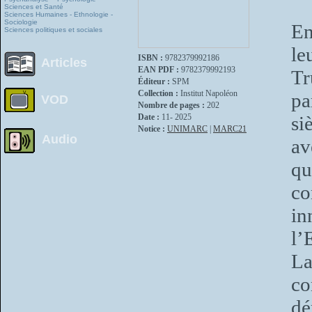
Sciences et Santé
Sciences Humaines - Ethnologie -
Sociologie
En
Sciences politiques et sociales
le
ISBN :
9782379992186
Articles
EAN PDF :
9782379992193
Tr
Éditeur :
SPM
Collection :
Institut Napoléon
pa
VOD
Nombre de pages :
202
Date :
11- 2025
si
Notice :
UNIMARC
|
MARC21
Audio
av
qu
co
i
l’
La
co
dé