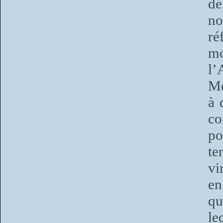
dé
no
ré
mo
l’
Mo
à 
co
po
te
vi
en
qu
le