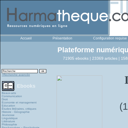
Accueil
Présentation
Configuration requise
Plateforme numériqu
71905 ebooks | 23369 articles | 158
>Recherche avancée
Ebooks
Beaux-arts
Communication
Droit
Economie et management
(
Education
Études littéraires, critiques
Histoire - Géographie
Jeunesse
Linguistique
Littérature
Philosophie
Psychanalyse – Psychologie