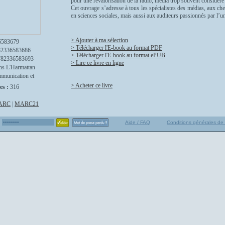
pour une revalorisation de la radio, média trop souvent considé
Cet ouvrage s’adresse à tous les spécialistes des médias, aux ch
en sciences sociales, mais aussi aux auditeurs passionnés par l’u
> Ajouter à ma sélection
6583679
> Télécharger l'E-book au format PDF
82336583686
> Télécharger l'E-book au format ePUB
782336583693
> Lire ce livre en ligne
ns L'Harmattan
munication et
> Acheter ce livre
es :
316
ARC
|
MARC21
Aide / FAQ
Conditions générales de