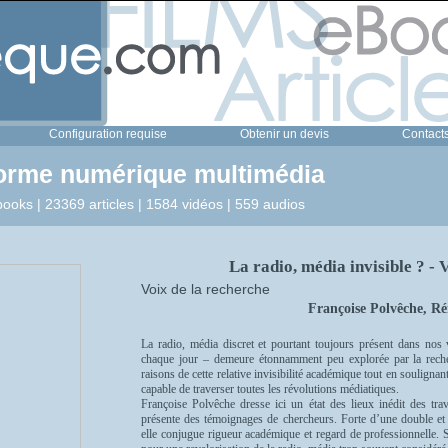
Configuration requise
Obtenir un devis
Contact
forme numérique multimédia
ooks | 23369 articles | 1584 vidéos | 559 audios
La radio, média invisible ? - 
Voix de la recherche
Françoise Polvêche, Ré
La radio, média discret et pourtant toujours présent dans nos 
chaque jour – demeure étonnamment peu explorée par la rech
raisons de cette relative invisibilité académique tout en soulignant 
capable de traverser toutes les révolutions médiatiques.
Françoise Polvêche dresse ici un état des lieux inédit des tra
présente des témoignages de chercheurs. Forte d’une double et r
elle conjugue rigueur académique et regard de professionnelle. 