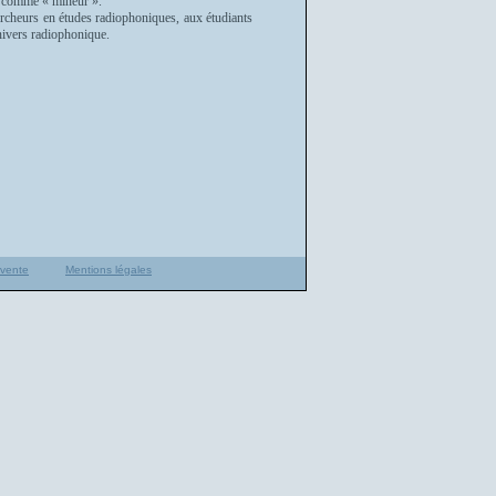
ré comme « mineur ».
ercheurs en études radiophoniques, aux étudiants
nivers radiophonique.
 vente
Mentions légales