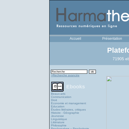
Accueil
Présentation
Plate
71905 eb
>Recherche avancée
Ebooks
Beaux-arts
Communication
Droit
Economie et management
Education
Études littéraires, critiques
Histoire - Géographie
Jeunesse
Linguistique
Littérature
Philosophie
Psychanalyse – Psychologie