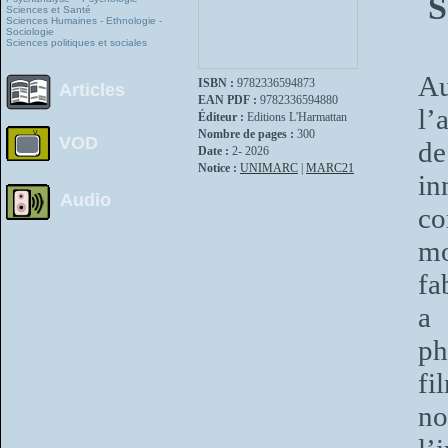
S
Sciences et Santé
Sciences Humaines - Ethnologie -
Sociologie
Sciences politiques et sociales
Au
ISBN :
9782336594873
Articles
EAN PDF :
9782336594880
l’
Éditeur :
Editions L'Harmattan
Nombre de pages :
300
VOD
de
Date :
2- 2026
Notice :
UNIMARC
|
MARC21
in
Audio
co
mo
fa
a
ph
fi
no