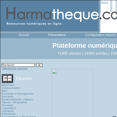
Accueil
Présentation
Configuration requise
Plateforme numériqu
71905 ebooks | 23369 articles | 158
>Recherche avancée
Ebooks
Beaux-arts
Communication
Droit
Economie et management
Education
Études littéraires, critiques
Histoire - Géographie
Jeunesse
Linguistique
Littérature
Philosophie
Psychanalyse – Psychologie