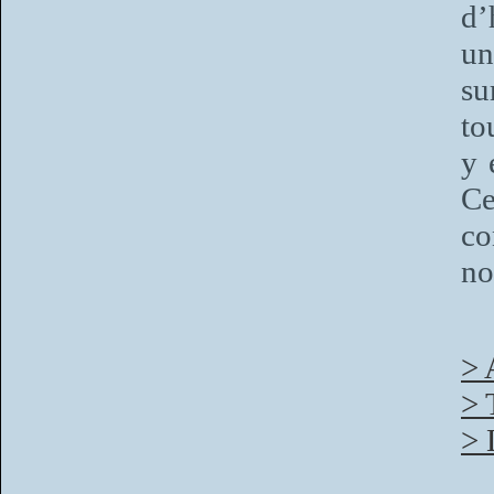
d’
un
su
to
y 
Ce
co
no
> 
> 
> 