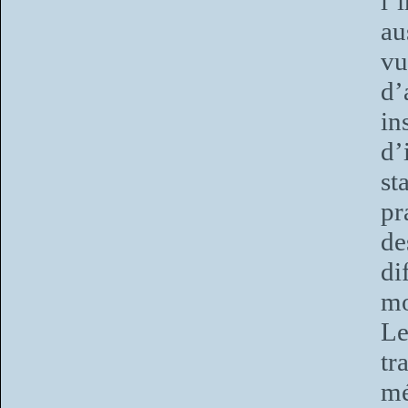
l’
au
vu
d’
in
d’
st
pr
d
di
mo
Le
tr
mé