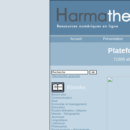
Accueil
Présentation
Plate
71905 eb
>Recherche avancée
Ebooks
Beaux-arts
Communication
Droit
Economie et management
Education
Études littéraires, critiques
Histoire - Géographie
Jeunesse
Linguistique
Littérature
Philosophie
Psychanalyse – Psychologie