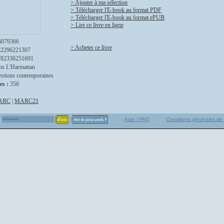
> Ajouter à ma sélection
> Télécharger l'E-book au format PDF
> Télécharger l'E-book au format ePUB
> Lire ce livre en ligne
6079366
> Acheter ce livre
82296221307
782336251691
ns L'Harmattan
stions contemporaines
es :
356
ARC
|
MARC21
Aide / FAQ
Conditions générales de