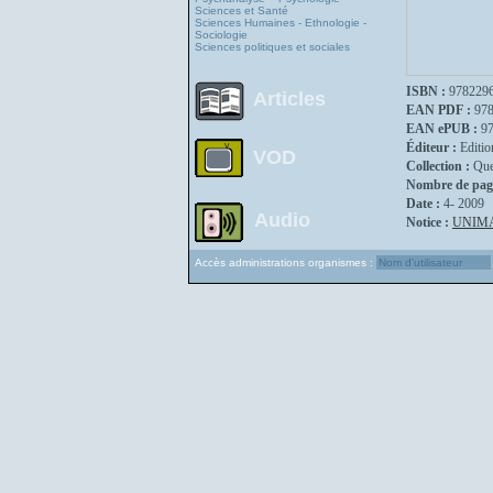
Sciences et Santé
Sciences Humaines - Ethnologie -
Sociologie
Sciences politiques et sociales
ISBN :
978229
Articles
EAN PDF :
97
EAN ePUB :
9
Éditeur :
Editio
VOD
Collection :
Que
Nombre de pag
Date :
4- 2009
Audio
Notice :
UNIM
Accès administrations organismes :