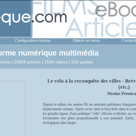
Configuration requise
Obtenir un devis
Contact
forme numérique multimédia
ooks | 23369 articles | 1584 vidéos | 559 audios
Le vélo à la reconquête des villes - Brév
(etc.)
Nicolas Pressic
Depuis le milieu des années 90, les autorités publiques françaises
déplacements urbains. Après avoir situé la bicyclette dans le conte
les grandes lignes d'une politique "vélo" efficace et décline un 
locomotion une place proportionnelle à son potentiel. Enfin, 
écologiques plus larges.