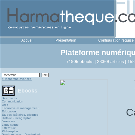
Accueil
Présentation
Configuration requise
Plateforme numériqu
71905 ebooks | 23369 articles | 158
>Recherche avancée
Ebooks
Beaux-arts
Communication
Droit
Economie et management
C
Education
Études littéraires, critiques
Histoire - Géographie
Jeunesse
Linguistique
Littérature
Philosophie
Psychanalyse – Psychologie