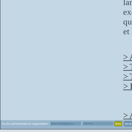
la
ex
qu
et
> 
> 
> 
> 
> 
Accès administrations organismes :