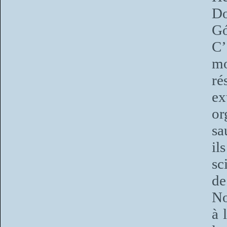
Do
Gó
C’
mo
ré
ex
or
sa
il
sc
de
No
à 