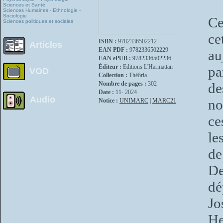
Sciences et Santé
Sciences Humaines - Ethnologie -
Sociologie
Ce
Sciences politiques et sociales
ce
ISBN :
9782336502212
Articles
EAN PDF :
9782336502229
au
EAN ePUB :
9782336502236
Éditeur :
Editions L'Harmattan
pa
VOD
Collection :
Théôria
Nombre de pages :
302
de
Date :
11- 2024
Audio
no
Notice :
UNIMARC
|
MARC21
ce
le
de
D
dé
Jo
He