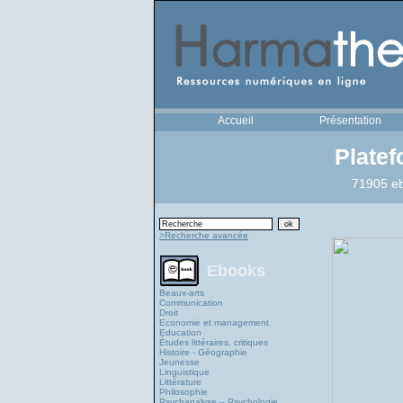
Accueil
Présentation
Plate
71905 eb
>Recherche avancée
Ebooks
Beaux-arts
Communication
Droit
Economie et management
Education
Études littéraires, critiques
Histoire - Géographie
Jeunesse
Linguistique
Littérature
Philosophie
Psychanalyse – Psychologie