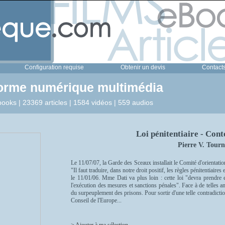
Configuration requise
Obtenir un devis
Contact
forme numérique multimédia
ooks | 23369 articles | 1584 vidéos | 559 audios
Loi pénitentiaire - Cont
Pierre V. Tourn
Le 11/07/07, la Garde des Sceaux installait le Comité d'orientation 
"Il faut traduire, dans notre droit positif, les règles pénitentiair
le 11/01/06. Mme Dati va plus loin : cette loi "devra prendre
l'exécution des mesures et sanctions pénales". Face à de telles ambi
du surpeuplement des prisons. Pour sortir d'une telle contradict
Conseil de l'Europe...