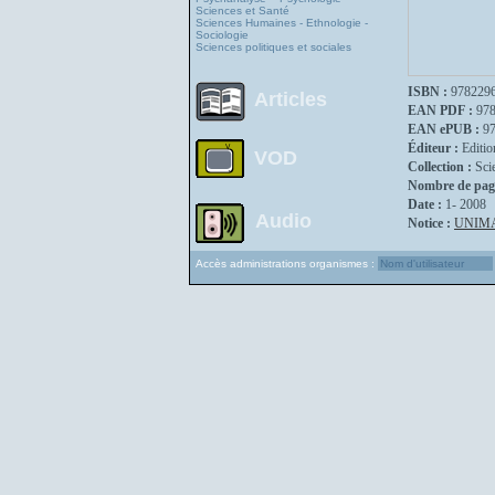
Sciences et Santé
Sciences Humaines - Ethnologie -
Sociologie
Sciences politiques et sociales
ISBN :
978229
Articles
EAN PDF :
97
EAN ePUB :
9
Éditeur :
Editio
VOD
Collection :
Sci
Nombre de pag
Date :
1- 2008
Audio
Notice :
UNIM
Accès administrations organismes :