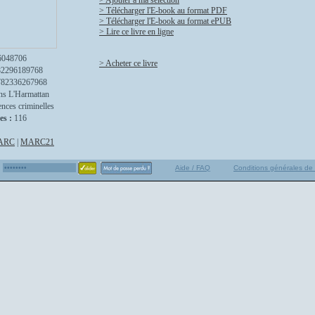
> Ajouter à ma sélection
> Télécharger l'E-book au format PDF
> Télécharger l'E-book au format ePUB
> Lire ce livre en ligne
6048706
> Acheter ce livre
82296189768
782336267968
ns L'Harmattan
ences criminelles
es :
116
ARC
|
MARC21
Aide / FAQ
Conditions générales de