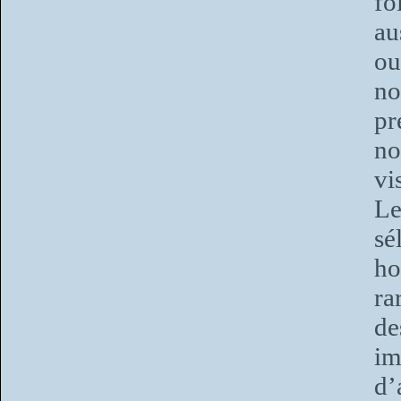
fo
au
ou
no
pr
no
vi
Le
sé
ho
ra
de
im
d’