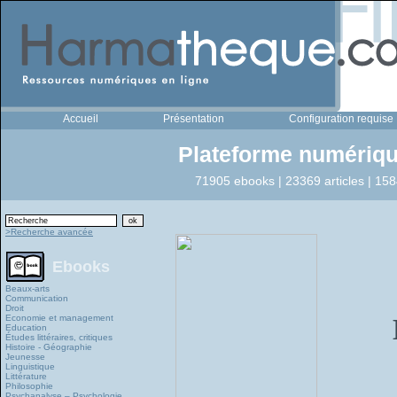
Accueil
Présentation
Configuration requise
Plateforme numériqu
71905 ebooks | 23369 articles | 158
>Recherche avancée
Ebooks
Beaux-arts
Communication
Droit
Economie et management
Education
Études littéraires, critiques
Histoire - Géographie
Jeunesse
Linguistique
Littérature
Philosophie
Psychanalyse – Psychologie