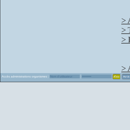
> 
> 
> 
> 
Accès administrations organismes :