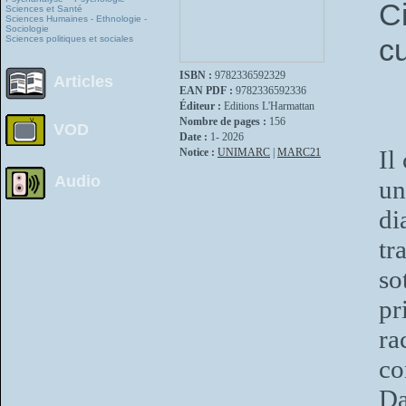
C
Sciences et Santé
Sciences Humaines - Ethnologie -
Sociologie
cu
Sciences politiques et sociales
ISBN :
9782336592329
Articles
EAN PDF :
9782336592336
Éditeur :
Editions L'Harmattan
Nombre de pages :
156
VOD
Date :
1- 2026
Il
Notice :
UNIMARC
|
MARC21
Audio
un
di
t
so
pr
ra
co
Da