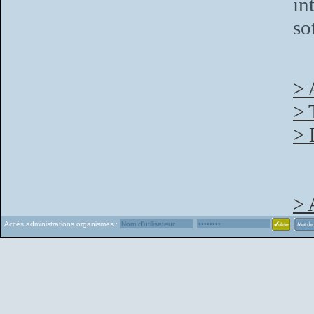
in
so
> 
> 
> 
> 
Accès administrations organismes :