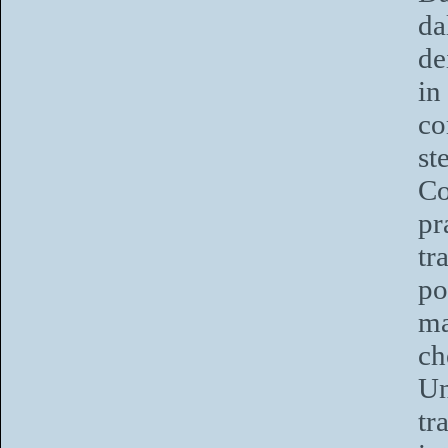
da
de
in
co
st
Co
pr
tr
po
ma
ch
Un
t