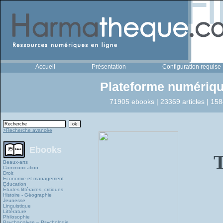
Accueil
Présentation
Configuration requise
Plateforme numériqu
71905 ebooks | 23369 articles | 158
>Recherche avancée
Ebooks
T
Beaux-arts
Communication
Droit
Economie et management
Education
Études littéraires, critiques
Histoire - Géographie
Jeunesse
Linguistique
Littérature
Philosophie
Psychanalyse – Psychologie