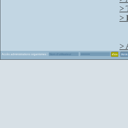
> 
> 
> 
Accès administrations organismes :