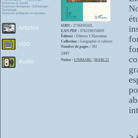
Sciences et Santé
No
Sciences Humaines - Ethnologie -
Sociologie
Sciences politiques et sociales
ét
ISBN :
273845934X
in
Articles
EAN PDF :
9782296350809
Éditeur :
Editions L'Harmattan
fo
Collection :
Géographie et cultures
VOD
fo
Nombre de pages :
392
1997
co
Notice :
UNIMARC
|
MARC21
Audio
gr
es
po
a
in
> 