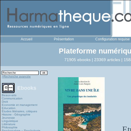
Accueil
Présentation
Configuration requise
Plateforme numériqu
71905 ebooks | 23369 articles | 158
>Recherche avancée
Ebooks
Beaux-arts
Communication
Droit
Economie et management
Education
Études littéraires, critiques
Histoire - Géographie
Jeunesse
Linguistique
Littérature
Et
Philosophie
Psychanalyse – Psychologie