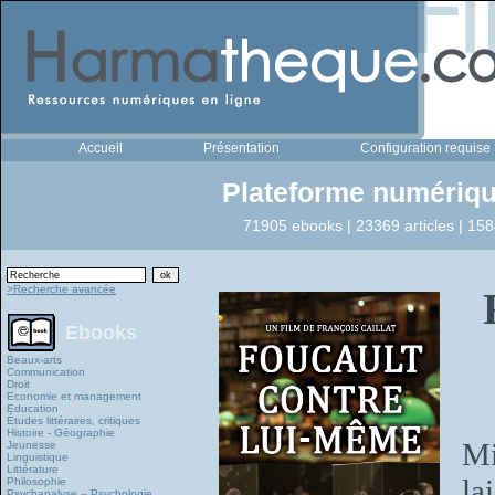
Accueil
Présentation
Configuration requise
Plateforme numériqu
71905 ebooks | 23369 articles | 158
>Recherche avancée
Ebooks
Beaux-arts
Communication
Droit
Economie et management
Education
Études littéraires, critiques
Histoire - Géographie
Mi
Jeunesse
Linguistique
Littérature
la
Philosophie
Psychanalyse – Psychologie