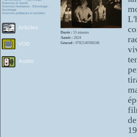
Sciences et Santé
mo
Sciences Humaines - Ethnologie -
Sociologie
Sciences politiques et sociales
L'
co
Articles
Durée :
53 minutes
ra
Année :
2024
VOD
Gencod :
9782140506246
vi
te
Audio
pe
ti
ma
ép
fi
de
19