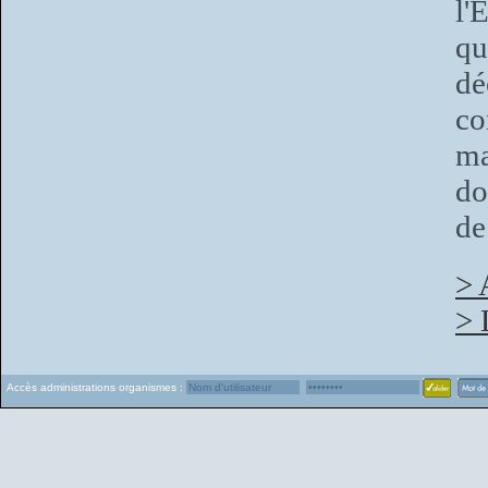
l'
q
dé
co
ma
do
de
> 
> 
Accès administrations organismes :