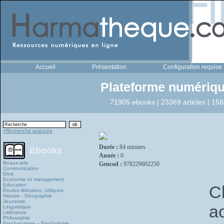
Accueil
Présentation
Configuration requise
Plateforme numériqu
71905 ebooks | 23369 articles | 158
>Recherche avancée
Durée :
84 minutes
Ebooks
Année :
0
Beaux-arts
Gencod :
978229602250
Communication
Droit
Economie et management
Education
C
Études littéraires, critiques
Histoire - Géographie
Jeunesse
a
Linguistique
Littérature
Philosophie
Psychanalyse – Psychologie