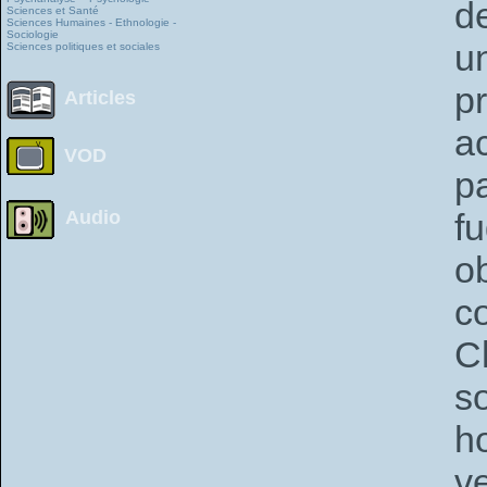
d
Sciences et Santé
Sciences Humaines - Ethnologie -
Sociologie
u
Sciences politiques et sociales
p
Articles
a
VOD
p
Audio
f
o
c
C
s
h
v