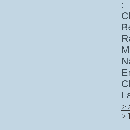
:
C
B
R
M
N
E
C
La
> 
> 