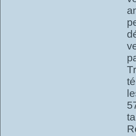
a
p
d
v
p
T
t
le
5
ta
R