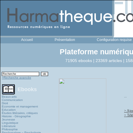
Accueil
Présentation
Configuration requise
Plateforme numériqu
71905 ebooks | 23369 articles | 158
>Recherche avancée
Ebooks
...
Beaux-arts
Communication
Droit
Economie et management
Education
> Ajou
Études littéraires, critiques
> Télé
Histoire - Géographie
Jeunesse
Linguistique
Littérature
Philosophie
Psychanalyse – Psychologie