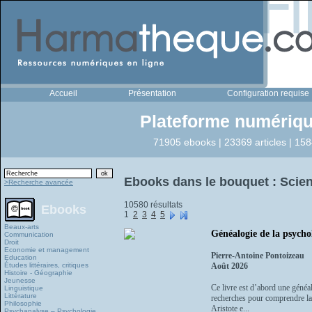
Accueil
Présentation
Configuration requise
Plateforme numériqu
71905 ebooks | 23369 articles | 158
Ebooks dans le bouquet : Scien
>Recherche avancée
10580 résultats
Ebooks
1
2
3
4
5
Beaux-arts
Généalogie de la psycho
Communication
Droit
Economie et management
Pierre-Antoine Pontoizeau
Education
Études littéraires, critiques
Août 2026
Histoire - Géographie
Jeunesse
Ce livre est d’abord une généal
Linguistique
Littérature
recherches pour comprendre la p
Philosophie
Aristote e...
Psychanalyse – Psychologie