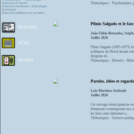
Thématiques : Psychanalyse, ps
Sciences et Santé
Sciences Humaines - Ethnologie -
Sociologie
Sciences politiques et sociales
Plinio Salgado et le fas
Articles
João Fábio Bertonha, Stéph
Juillet 2026
VOD
Plínio Salgado (1895-1975) fut
politiques du Brésil durant cette
dirigeant de...
Audio
Thématiques : Histoire - Mémoi
Paroles, idées et regard
Luis Martinez Andrade
Juillet 2026
Cet ouvrage réunit quatorze ent
féminisme contemporain aux app
les liens entre littérature e...
Thématiques : Sciences politiq