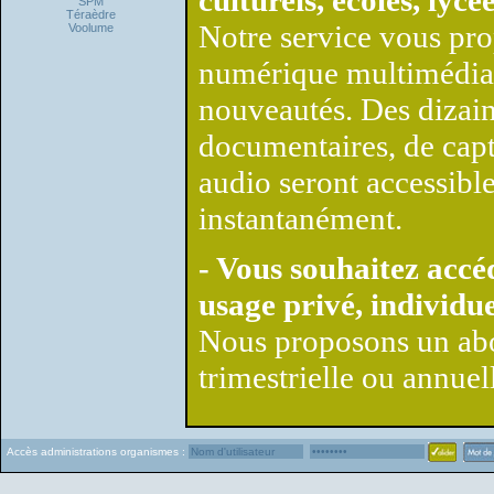
culturels, écoles, lycée
SPM
Téraèdre
Notre service vous pro
Voolume
numérique multimédia, 
nouveautés. Des dizaine
documentaires, de capt
audio seront accessible
instantanément.
- Vous souhaitez acc
usage privé, individue
Nous proposons un ab
trimestrielle ou annuel
Accès administrations organismes :