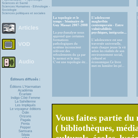
Sciences et Santé
Sciences Humaines - Ethnologie -
Sociologie
Sciences politiques et sociales
La topologie et le
L’adolescent
temps - Séminaire de
maghrébin
Guy Massat 2007-2008
contemporain - Entre
Articles
vulnérabilités
La psychanalyse nous
psychiques, intégratio...
apprend que certaines
formations
L’adolescence est une
VOD
pathologiques du
traversée universelle,
système inconscient
mais chaque jeune la vit
relèvent des
selon les réalités de son
refoulements du ça par
environnement social,
le surmoi et le moi.
culturel et
Audio
C’est une topologie étr...
économique.Ce livre
met en lumière les pé...
Éditeurs diffusés :
Éditions L'Harmattan
Académia
Écarlate
Indigo Côté Femme
La Sahélienne
Les Impliqués
Le voyageur éditions
Odin
Vous faites partie du 
Orizons
Pagala
Penta
( bibliothèques, médi
Pepper
Samsara
Sépia