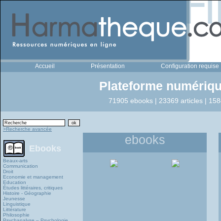
Accueil
Présentation
Configuration requise
Plateforme numériqu
71905 ebooks | 23369 articles | 158
>Recherche avancée
ebooks
Ebooks
Beaux-arts
Communication
Droit
Economie et management
Education
Études littéraires, critiques
Histoire - Géographie
Jeunesse
Linguistique
Littérature
Philosophie
Psychanalyse – Psychologie