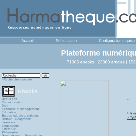
Accueil
Présentation
Configuration requise
Plateforme numériqu
71905 ebooks | 23369 articles | 158
>Recherche avancée
Ebooks
...
Beaux-arts
Communication
Droit
Economie et management
Education
> Ajou
Études littéraires, critiques
> Télé
Histoire - Géographie
Jeunesse
Linguistique
Littérature
Philosophie
Psychanalyse – Psychologie