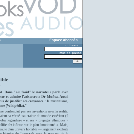
s
Espace abonnés
utilisateur
mot de passe
ible
P
ent. Dans "air froid" le narrateur parle avec
cte et admire l'aristocrate Dr Muñoz. Aussi
is de justifier ses croyances : le teutonisme,
cisme (Wikipédia)."
e confondait pas ses inventions avec la réalité,
ient sa vérité : sa crainte du monde extérieur (il
obie légendaire » et ses « préjugés ethniques »
fie d'« infirme sur le plan émotionnel ». Mais,
beauté d'un univers horrible — largement exploité
e histoire de Lovecraft, c'est le passage de la