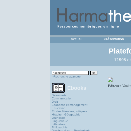
Accueil
Présentation
Plate
71905 eb
>Recherche avancée
Éditeur :
Voolu
Ebooks
Beaux-arts
Communication
Droit
Economie et management
Education
Études littéraires, critiques
Histoire - Géographie
Jeunesse
Linguistique
Littérature
Philosophie
Psychanalyse – Psychologie