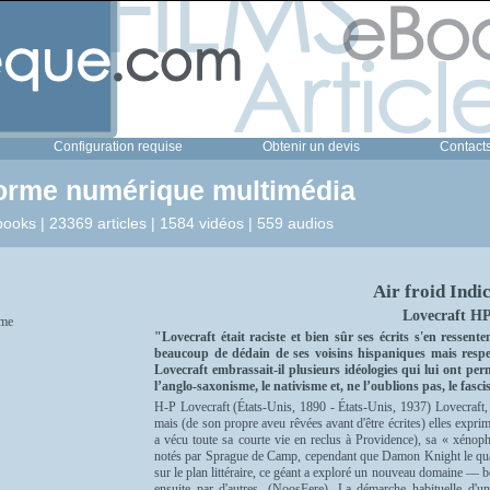
Configuration requise
Obtenir un devis
Contact
forme numérique multimédia
ooks | 23369 articles | 1584 vidéos | 559 audios
Air froid Indic
Lovecraft H
me
"Lovecraft était raciste et bien sûr ses écrits s'en ressent
beaucoup de dédain de ses voisins hispaniques mais respe
Lovecraft embrassait-il plusieurs idéologies qui lui ont perm
l’anglo-saxonisme, le nativisme et, ne l’oublions pas, le fas
H-P Lovecraft (États-Unis, 1890 - États-Unis, 1937) Lovecraft, n
mais (de son propre aveu rêvées avant d'être écrites) elles exprima
a vécu toute sa courte vie en reclus à Providence), sa « xénoph
notés par Sprague de Camp, cependant que Damon Knight le quali
sur le plan littéraire, ce géant a exploré un nouveau domaine — 
ensuite par d'autres. (NoosFere). La démarche habituelle d'un