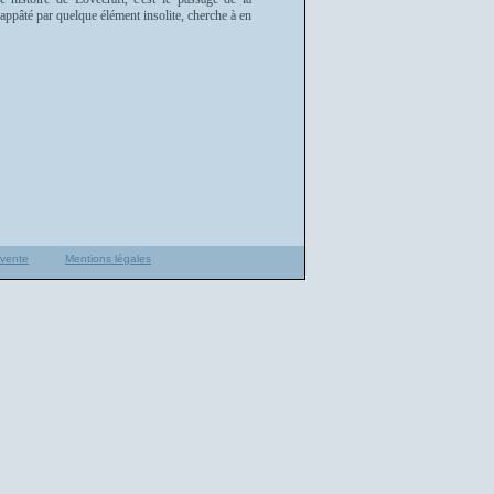
, appâté par quelque élément insolite, cherche à en
 vente
Mentions légales