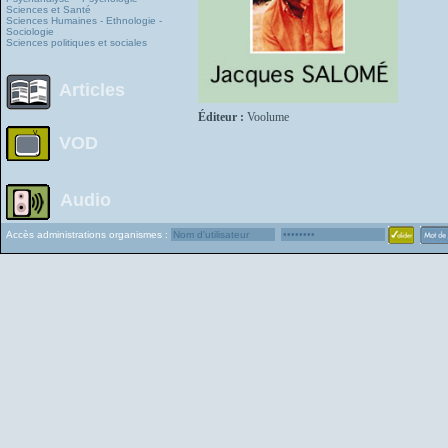
Sciences et Santé
Sciences Humaines - Ethnologie -
Sociologie
Sciences politiques et sociales
Articles
Éditeur :
Voolume
VOD
Audio
Accès administrations organismes :