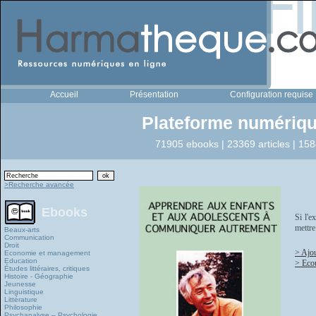
Accueil
Présentation
Configuration requise
Plateforme numériqu
71905 ebooks | 23369 articles | 158
>Recherche avancée
Ebooks
Si l'e
mettre
Beaux-arts
Communication
Droit
> Ajou
Economie et management
Education
> Eco
Études littéraires, critiques
Histoire - Géographie
Jeunesse
Linguistique
Littérature
Philosophie
Psychanalyse – Psychologie