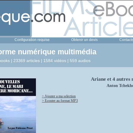
Configuration requise
Obtenir un devis
Contact
forme numérique multimédia
ooks | 23369 articles | 1584 vidéos | 559 audios
Ariane et 4 autres 
Anton Tchekh
> Ajouter a ma selection
> Ecouter au format MP3