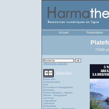
Accueil
Présentation
Plate
71905 eb
>Recherche avancée
Ebooks
Beaux-arts
Communication
Droit
Economie et management
Education
Études littéraires, critiques
Histoire - Géographie
Jeunesse
Linguistique
Littérature
Philosophie
Psychanalyse – Psychologie