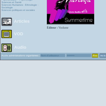
Sciences et Santé
Sciences Humaines - Ethnologie -
Sociologie
Sciences politiques et sociales
Articles
Éditeur :
Voolume
VOD
Audio
Accès administrations organismes :