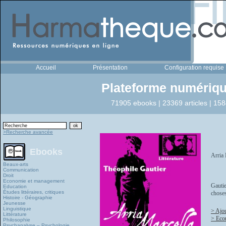
Accueil
Présentation
Configuration requise
Plateforme numériqu
71905 ebooks | 23369 articles | 158
>Recherche avancée
Ebooks
Arria 
Beaux-arts
Communication
Droit
Economie et management
Gautie
Education
Études littéraires, critiques
choses
Histoire - Géographie
Jeunesse
Linguistique
> Ajou
Littérature
> Eco
Philosophie
Psychanalyse – Psychologie