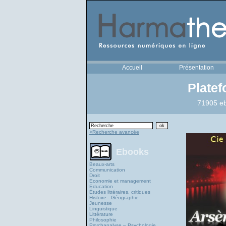
Accueil
Présentation
Plate
71905 eb
>Recherche avancée
Ebooks
Beaux-arts
Communication
Droit
Economie et management
Education
Études littéraires, critiques
Histoire - Géographie
Jeunesse
Linguistique
Littérature
Philosophie
Psychanalyse – Psychologie