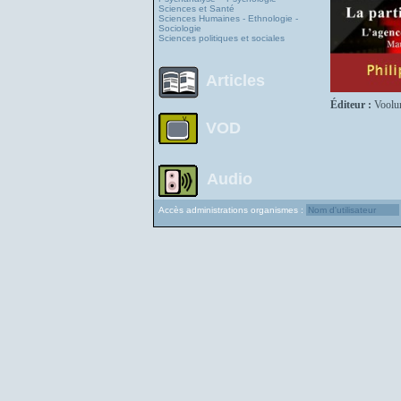
Sciences et Santé
Sciences Humaines - Ethnologie -
Sociologie
Sciences politiques et sociales
Articles
Éditeur :
Voolu
VOD
Audio
Accès administrations organismes :