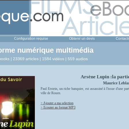
Configuration requise
Obtenir un devis
Contact
forme numérique multimédia
ooks | 23369 articles | 1584 vidéos | 559 audios
Arsène Lupin :la parti
Maurice Lebla
Paul Erstein, un riche banquier, est assassiné à l'issue d'une pa
ville de Rouen.
> Ajouter a ma selection
> Ecouter au format MP3