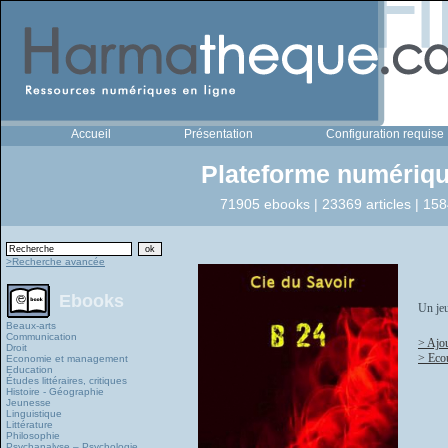
Accueil
Présentation
Configuration requise
Plateforme numériqu
71905 ebooks | 23369 articles | 158
>Recherche avancée
Ebooks
Un je
Beaux-arts
Communication
> Ajou
Droit
> Eco
Economie et management
Education
Études littéraires, critiques
Histoire - Géographie
Jeunesse
Linguistique
Littérature
Philosophie
Psychanalyse – Psychologie