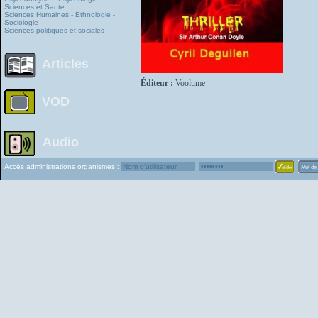
Sciences et Santé
Sciences Humaines - Ethnologie -
Sociologie
Sciences politiques et sociales
Articles
Éditeur :
Voolume
VOD
Audio
Accès administrations organismes :