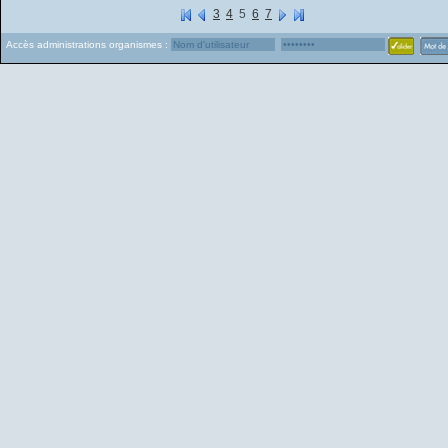
3
4
5
6
7
Accès administrations organismes :