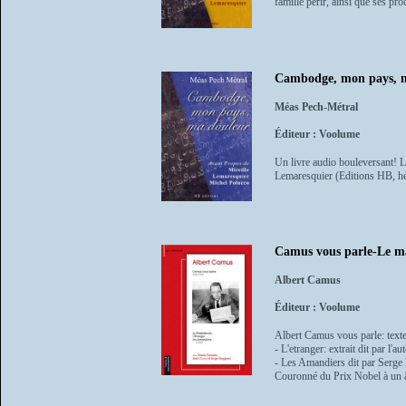
famille périr, ainsi que ses pr
Cambodge, mon pays, 
Méas Pech-Métral
Éditeur : Voolume
Un livre audio bouleversant! L
Lemaresquier (Editions HB, hé
Camus vous parle-Le ma
Albert Camus
Éditeur : Voolume
Albert Camus vous parle: texte
- L'etranger: extrait dit par l'au
- Les Amandiers dit par Serge
Couronné du Prix Nobel à un âg