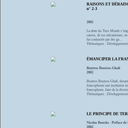
RAISONS ET DÉRAISONS 
n° 2-3
2002
La dette du Tiers Monde s’impo
causes, de ses mécanismes, en ré
fut contractée par des go...
Thématiques : Développement
ÉMANCIPER LA FRA
Boutros Boutros-Ghali
2002
Boutros Boutros-Ghali, durant s
francophonie une institution i
francophone, faire de la diversi
Thématiques : Développement
LE PRINCIPE DE TE
Nicolas Bouche - Préface de
2002