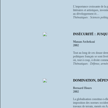
L’importance croissante de la p
littéraires et artistiques, inve
au développement éc...
Thématiques : Sciences politi
INSÉCURITÉ : JUSQU
Manan Atchekzai
2002
Tout au long de ces douze derni
politiques français se sont liv
où, tout à coup, à droite comme
Thématiques : Défense, armée,
DOMINATION, DÉPENDA
Bernard Hours
2002
La globalisation constitue-t-e
imposition des normes occidenta
travaux de terrain, menés en Asi