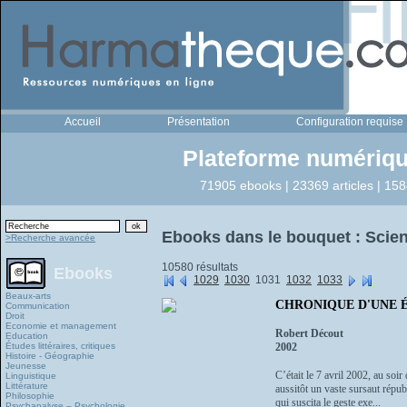
Accueil
Présentation
Configuration requise
Plateforme numériqu
71905 ebooks | 23369 articles | 158
Ebooks dans le bouquet : Scien
>Recherche avancée
10580 résultats
Ebooks
1029
1030
1031
1032
1033
Beaux-arts
CHRONIQUE D'UNE 
Communication
Droit
Economie et management
Robert Décout
Education
Études littéraires, critiques
2002
Histoire - Géographie
Jeunesse
C’était le 7 avril 2002, au soi
Linguistique
Littérature
aussitôt un vaste sursaut répub
Philosophie
qui suscita le geste exe...
Psychanalyse – Psychologie