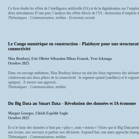
Ce livre étudie les effets de l’intelligence artificielle (IA) et de la digitalisation sur l’em
deux articulations.D’une part, l’analyse des effets directs de l’IA : destruction d’emplois t
Thématiques : Communication, médias - Economie sociale
Le Congo numérique en construction - Plaidoyer pour une structurati
connectivité
Max Bouhoyi, Eric Olivier Sébastien Dibas-Franck, Yves Ickonga
Octobre 2025
Dans cet ouvrage ambitieux, Max Bouhoyi dresse un état des lieux rigoureux des infrast
s'intéressant aux deux piliers de la connectivité : le segment spatial (satellites) et le segm
optique). À travers une approch...
Thématiques : Communication, médias
Du Big Data au Smart Data - Révolution des données et IA économe
Margot Georges, Ulrich Espédit Soglo
Octobre 2025
Et si le futur des données n’était pas « plus », mais « mieux » ?Alors que le Big Data promet
nos écrans, nos serveurs et parfois nos décisions. Aujourd’hui, une autre approche émerge 
Thématiques : Communication, médias