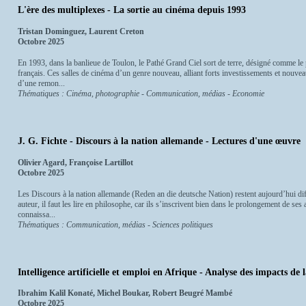
L'ère des multiplexes - La sortie au cinéma depuis 1993
Tristan Dominguez, Laurent Creton
Octobre 2025
En 1993, dans la banlieue de Toulon, le Pathé Grand Ciel sort de terre, désigné comme le p
français. Ces salles de cinéma d’un genre nouveau, alliant forts investissements et nouveau
d’une remon...
Thématiques : Cinéma, photographie - Communication, médias - Economie
J. G. Fichte - Discours à la nation allemande - Lectures d'une œuvre
Olivier Agard, Françoise Lartillot
Octobre 2025
Les Discours à la nation allemande (Reden an die deutsche Nation) restent aujourd’hui diffi
auteur, il faut les lire en philosophe, car ils s’inscrivent bien dans le prolongement de ses 
connaissa...
Thématiques : Communication, médias - Sciences politiques
Intelligence artificielle et emploi en Afrique - Analyse des impacts de l
Ibrahim Kalil Konaté, Michel Boukar, Robert Beugré Mambé
Octobre 2025