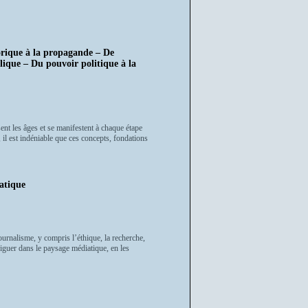
orique à la propagande – De
blique – Du pouvoir politique à la
sent les âges et se manifestent à chaque étape
, il est indéniable que ces concepts, fondations
atique
rnalisme, y compris l’éthique, la recherche,
aviguer dans le paysage médiatique, en les