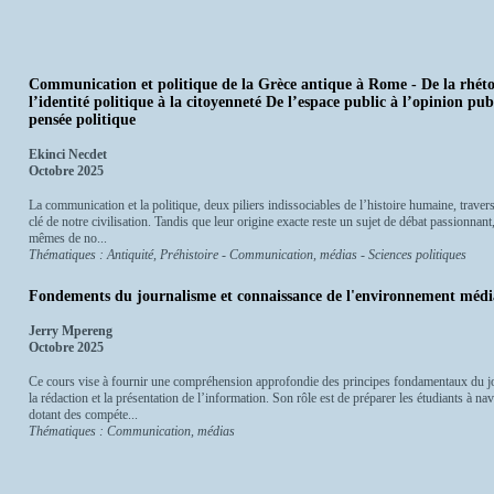
Communication et politique de la Grèce antique à Rome - De la rhét
l’identité politique à la citoyenneté De l’espace public à l’opinion pu
pensée politique
Ekinci Necdet
Octobre 2025
La communication et la politique, deux piliers indissociables de l’histoire humaine, traver
clé de notre civilisation. Tandis que leur origine exacte reste un sujet de débat passionnant
mêmes de no...
Thématiques : Antiquité, Préhistoire - Communication, médias - Sciences politiques
Fondements du journalisme et connaissance de l'environnement médi
Jerry Mpereng
Octobre 2025
Ce cours vise à fournir une compréhension approfondie des principes fondamentaux du jou
la rédaction et la présentation de l’information. Son rôle est de préparer les étudiants à n
dotant des compéte...
Thématiques : Communication, médias