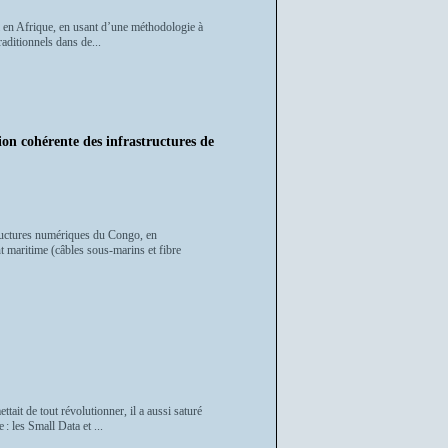
ploi en Afrique, en usant d’une méthodologie à
raditionnels dans de...
on cohérente des infrastructures de
ructures numériques du Congo, en
ent maritime (câbles sous-marins et fibre
tait de tout révolutionner, il a aussi saturé
: les Small Data et ...