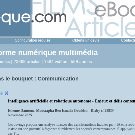
Configuration requise
Obtenir un devis
Contact
forme numérique multimédia
ooks | 23369 articles | 1584 vidéos | 559 audios
s le bouquet : Communication
Intelligence artificielle et robotique autonome - Enjeux et défis con
Etienne Damome, Moustapha Ben Ismaila Doublon - Diaby cf 28839
Novembre 2025
Cet ouvrage propose une analyse nuancée des transformations induites par l’IA et la robo
insiste sur son potentiel à façonner durablement les sociétés contemporaines. S’appuyant 
cas, l’...