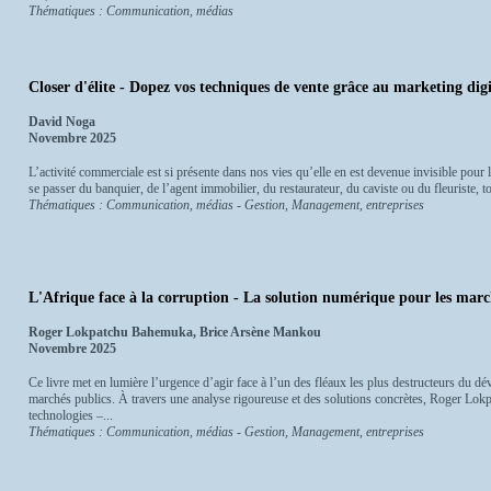
Thématiques : Communication, médias
Closer d'élite - Dopez vos techniques de vente grâce au marketing digital
David Noga
Novembre 2025
L’activité commerciale est si présente dans nos vies qu’elle en est devenue invisible pour 
se passer du banquier, de l’agent immobilier, du restaurateur, du caviste ou du fleuriste, 
Thématiques : Communication, médias - Gestion, Management, entreprises
L'Afrique face à la corruption - La solution numérique pour les marc
Roger Lokpatchu Bahemuka, Brice Arsène Mankou
Novembre 2025
Ce livre met en lumière l’urgence d’agir face à l’un des fléaux les plus destructeurs du dé
marchés publics. À travers une analyse rigoureuse et des solutions concrètes, Roger L
technologies –...
Thématiques : Communication, médias - Gestion, Management, entreprises