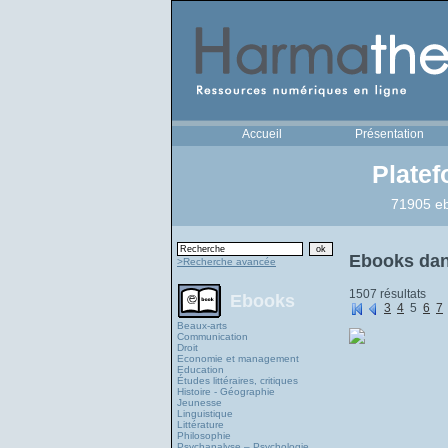
Accueil
Présentation
Plate
71905 eb
Ebooks dan
>Recherche avancée
1507 résultats
Ebooks
3
4
5
6
7
Beaux-arts
Communication
Droit
Economie et management
Education
Études littéraires, critiques
Histoire - Géographie
Jeunesse
Linguistique
Littérature
Philosophie
Psychanalyse – Psychologie