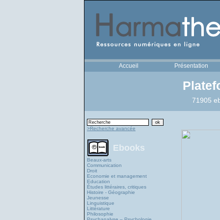
Accueil
Présentation
Plate
71905 eb
>Recherche avancée
Ebooks
Beaux-arts
Communication
Droit
Economie et management
Education
Études littéraires, critiques
Histoire - Géographie
Jeunesse
Linguistique
Littérature
Philosophie
Psychanalyse – Psychologie