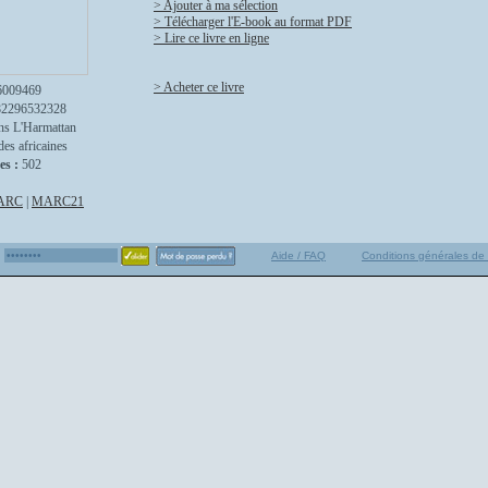
> Ajouter à ma sélection
> Télécharger l'E-book au format PDF
> Lire ce livre en ligne
> Acheter ce livre
6009469
82296532328
ns L'Harmattan
des africaines
es :
502
ARC
|
MARC21
Aide / FAQ
Conditions générales de