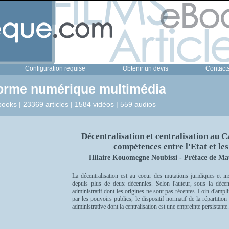
Configuration requise
Obtenir un devis
Contact
forme numérique multimédia
ooks | 23369 articles | 1584 vidéos | 559 audios
Décentralisation et centralisation au 
compétences entre l'Etat et les 
Hilaire Kouomegne Noubissi - Préface de Ma
La décentralisation est au coeur des mutations juridiques et ins
depuis plus de deux décennies. Selon l'auteur, sous la décen
administratif dont les origines ne sont pas récentes. Loin d'ampli
par les pouvoirs publics, le dispositif normatif de la répartitio
administrative dont la centralisation est une empreinte persistante.