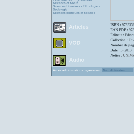
Sciences et Santé
Sciences Humaines - Ethnologie -
Sociologie
Sciences politiques et sociales
ISBN :
978233
Articles
EAN PDF :
97
Éditeur :
Editio
Collection :
Étu
VOD
Nombre de pag
Date :
3- 2013
Notice :
UNIM
Audio
Accès administrations organismes :